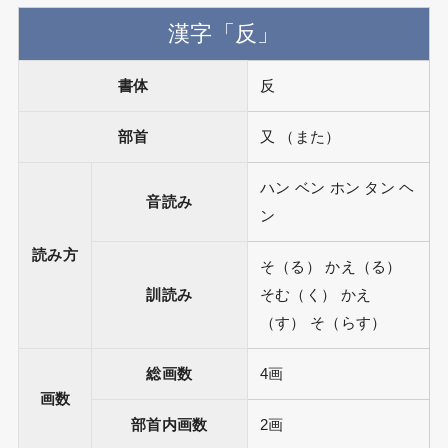
漢字「反」
書体
反
部首
又 （また）
ハン ベン ホン タン ヘ
音読み
ン
読み方
そ（る） かえ（る）
訓読み
そむ（く） かえ
（す） そ（らす）
総画数
4画
画数
部首内画数
2画