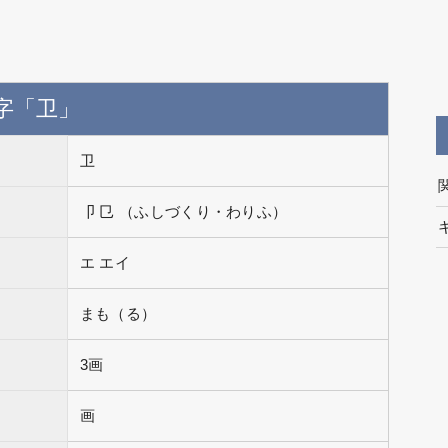
字「卫」
卫
卩 㔾 （ふしづくり・わりふ）
エ エイ
まも（る）
3画
画