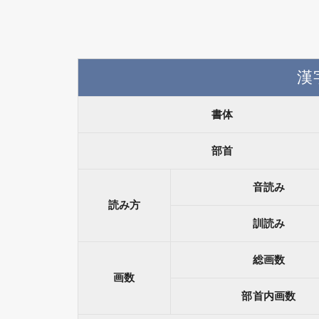
漢
書体
部首
音読み
読み方
訓読み
総画数
画数
部首内画数