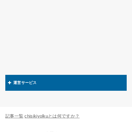
運営サービス
関連語辞典
キャラの知識欲
記事一覧
chisikiyolkuとは何ですか？