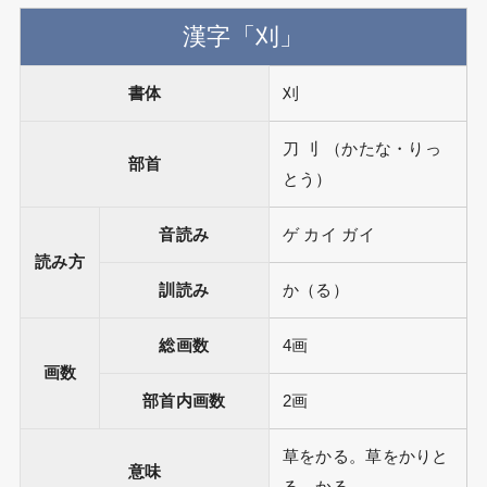
漢字「刈」
書体
刈
刀 刂 （かたな・りっ
部首
とう）
音読み
ゲ カイ ガイ
読み方
訓読み
か（る）
総画数
4画
画数
部首内画数
2画
草をかる。草をかりと
意味