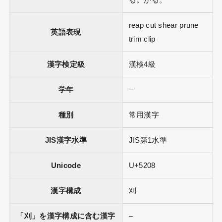
る。かる。
reap cut shear prune
英語表現
trim clip
漢字検定級
漢検4級
学年
–
種別
常用漢字
JIS漢字水準
JIS第1水準
Unicode
U+5208
漢字構成
刈
「刈」を漢字構成に含む漢字
–