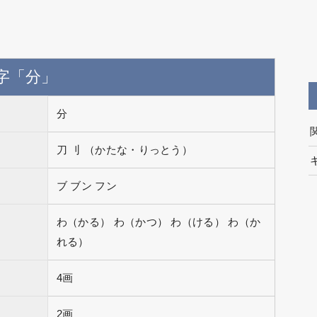
字「分」
分
刀 刂 （かたな・りっとう）
ブ ブン フン
わ（かる） わ（かつ） わ（ける） わ（か
れる）
4画
2画