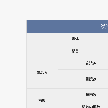
漢
書体
部首
音読み
読み方
訓読み
総画数
画数
部首内画数