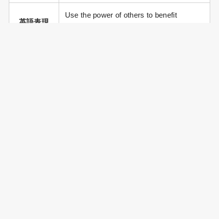
Use the power of others to benefit
英語表現
yourself.
「後漢書（ごかんじょ）」鄧訓伝（とう
出典
くんでん）「夷を以て夷を伐つ」