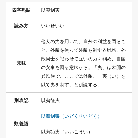
四字熟語
以夷制夷
読み方
いいせいい
他人の力を用いて、自分の利益を図るこ
と。外敵を使って外敵を制する戦略。外
敵同士を戦わせて互いの力を弱め、自国
意味
の安泰を図る意味から。「夷」は未開の
異民族で、ここでは外敵。「夷（い）を
以て夷を制す」と訓読する。
別表記
以夷征夷
以毒制毒（いどくせいどく）
類義語
以夷功夷（いいこうい）