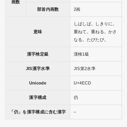
画数
部首内画数
2画
しばしば。しきりに。
意味
重ねて。重ねる。かさ
なる。たびたび。
漢字検定級
漢検1級
JIS漢字水準
JIS第2水準
Unicode
U+4ECD
漢字構成
仍
「仍」を漢字構成に含む漢字
–