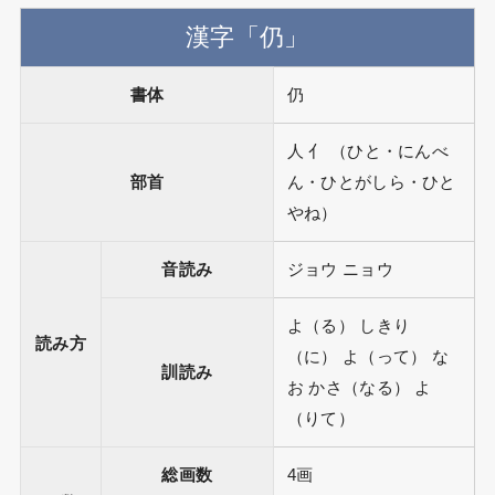
漢字「仍」
書体
仍
人 亻 （ひと・にんべ
部首
ん・ひとがしら・ひと
やね）
音読み
ジョウ ニョウ
よ（る） しきり
読み方
（に） よ（って） な
訓読み
お かさ（なる） よ
（りて）
総画数
4画