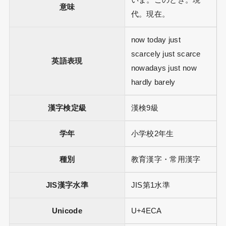
いま。このとき。現
意味
代。現在。
now today just
scarcely just scarce
英語表現
nowadays just now
hardly barely
漢字検定級
漢検9級
学年
小学校2年生
種別
教育漢字・常用漢字
JIS漢字水準
JIS第1水準
Unicode
U+4ECA