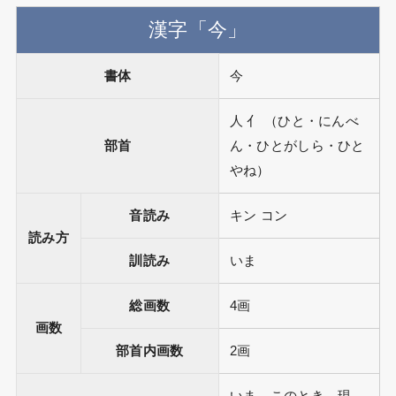
漢字「今」
書体
今
人 亻 （ひと・にんべ
部首
ん・ひとがしら・ひと
やね）
音読み
キン コン
読み方
訓読み
いま
総画数
4画
画数
部首内画数
2画