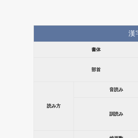
漢
書体
部首
音読み
読み方
訓読み