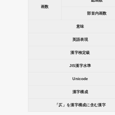
総画数
画数
部首内画数
意味
英語表現
漢字検定級
JIS漢字水準
Unicode
漢字構成
「仄」を漢字構成に含む漢字