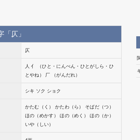
字「仄」
仄
人 亻 （ひと・にんべん・ひとがしら・ひ
とやね） 厂 （がんだれ）
シキ ソク ショク
かたむ（く） かたわ（ら） そばだ（つ）
ほの（めかす） ほの（めく） ほの（か）
いや（しい）