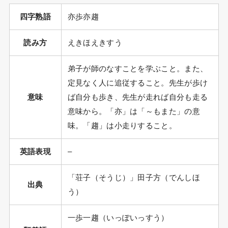
四字熟語
亦歩亦趨
読み方
えきほえきすう
弟子が師のなすことを学ぶこと。また、
定見なく人に追従すること。先生が歩け
意味
ば自分も歩き、先生が走れば自分も走る
意味から。「亦」は「～もまた」の意
味。「趨」は小走りすること。
英語表現
–
「荘子（そうじ）」田子方（でんしほ
出典
う）
一歩一趨（いっぽいっすう）