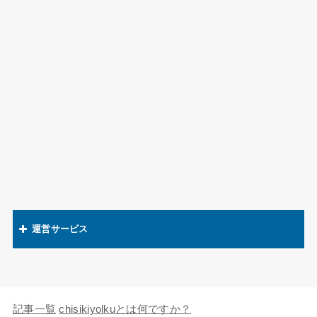
運営サービス
関連語辞典
キャラの知識欲
記事一覧
chisikiyolkuとは何ですか？