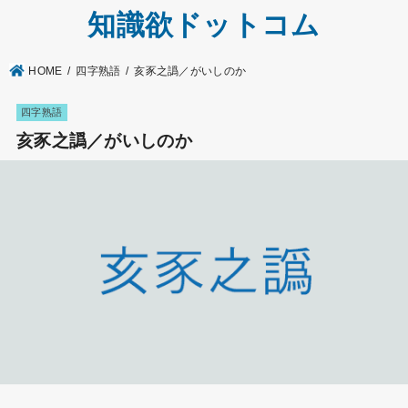
知識欲ドットコム
HOME
四字熟語
亥豕之譌／がいしのか
四字熟語
亥豕之譌／がいしのか