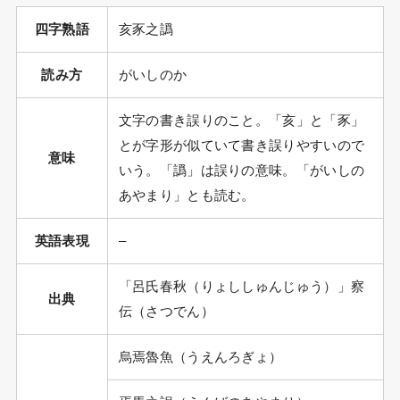
四字熟語
亥豕之譌
読み方
がいしのか
文字の書き誤りのこと。「亥」と「豕」
とが字形が似ていて書き誤りやすいので
意味
いう。「譌」は誤りの意味。「がいしの
あやまり」とも読む。
英語表現
–
「呂氏春秋（りょししゅんじゅう）」察
出典
伝（さつでん）
烏焉魯魚（うえんろぎょ）