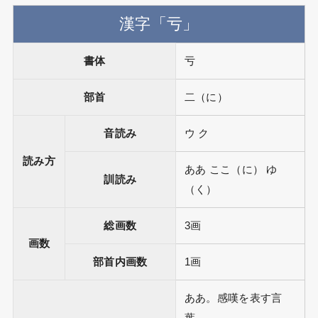
漢字「亏」
書体
亏
部首
二（に）
音読み
ウ ク
読み方
ああ ここ（に） ゆ
訓読み
（く）
総画数
3画
画数
部首内画数
1画
ああ。感嘆を表す言