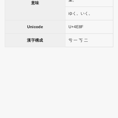
葉。
意味
ゆく。いく。
Unicode
U+4E8F
漢字構成
亏 一 丂 二