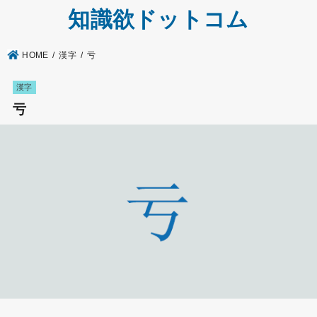
知識欲ドットコム
HOME
漢字
亏
漢字
亏