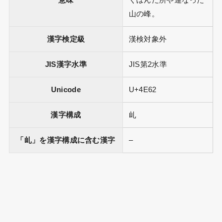
意味
くぼんだ所や連なった
山の峰。
漢字検定級
漢検対象外
JIS漢字水準
JIS第2水準
Unicode
U+4E62
漢字構成
乢
「乢」を漢字構成に含む漢字
–