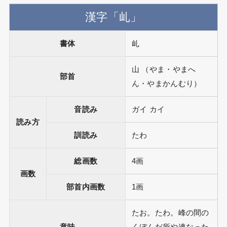
漢字「乢」
書体
乢
山 （やま・やまへ
部首
ん・やまかんむり）
音読み
ガイ カイ
読み方
訓読み
たわ
総画数
4画
画数
部首内画数
1画
たお。たわ。峰の間の