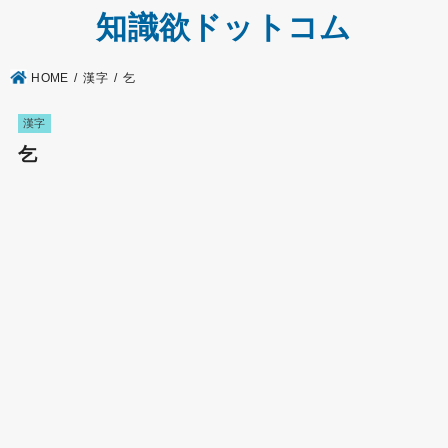
知識欲ドットコム
HOME
漢字
乞
漢字
乞