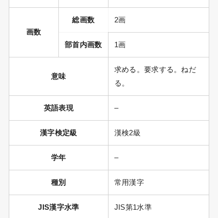
総画数
2画
画数
部首内画数
1画
求める。要求する。ねだ
意味
る。
英語表現
–
漢字検定級
漢検2級
学年
–
種別
常用漢字
JIS漢字水準
JIS第1水準