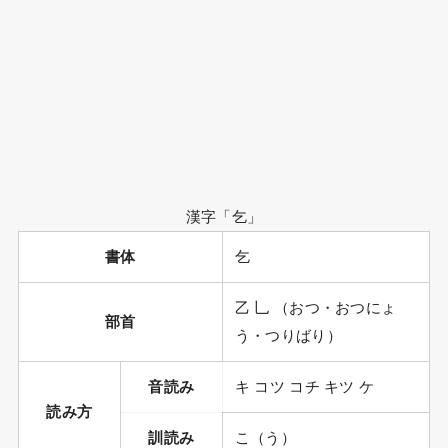
漢字「乞」
書体
乞
乙 乚 （おつ・おつにょ
部首
う・つりばり）
音読み
キ コツ コチ キツ ケ
読み方
訓読み
こ（う）