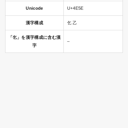
Unicode
U+4E5E
漢字構成
乞 乙
「乞」を漢字構成に含む漢
–
字