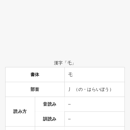
漢字「乇」
書体
乇
部首
丿 （の・はらいぼう）
音読み
–
読み方
訓読み
–