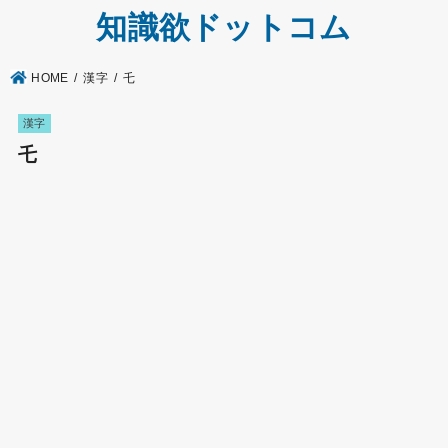
知識欲ドットコム
HOME
漢字
乇
漢字
乇