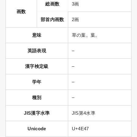
総画数
3画
画数
部首内画数
2画
意味
草の葉。葉。
英語表現
–
漢字検定級
–
学年
–
種別
–
JIS漢字水準
JIS第4水準
Unicode
U+4E47