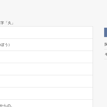
漢字「久」
いぼう）
からの。