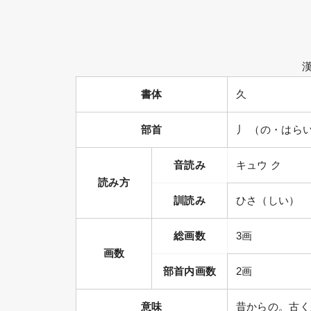
書体
久
部首
丿 （の・はら
音読み
キュウ ク
読み方
訓読み
ひさ（しい）
総画数
3画
画数
部首内画数
2画
意味
昔からの。古く