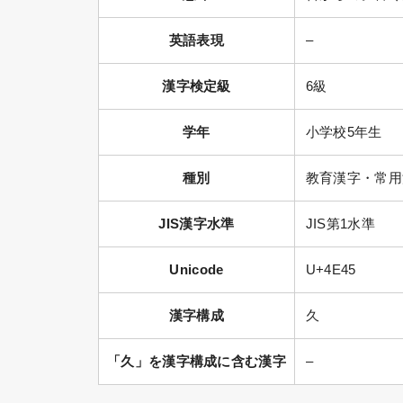
英語表現
–
漢字検定級
6級
学年
小学校5年生
種別
教育漢字・常用
JIS漢字水準
JIS第1水準
Unicode
U+4E45
漢字構成
久
「久」を漢字構成に含む漢字
–