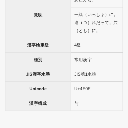
あたえる。
一緒（いっしょ）に。
意味
連（つ）れだって。共
（とも）に。
漢字検定級
4級
種別
常用漢字
JIS漢字水準
JIS第1水準
Unicode
U+4E0E
漢字構成
与