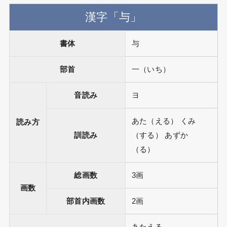
漢字「与」
書体
与
部首
一（いち）
音読み
ヨ
あた（える） くみ
読み方
訓読み
（する） あずか
（る）
総画数
3画
画数
部首内画数
2画