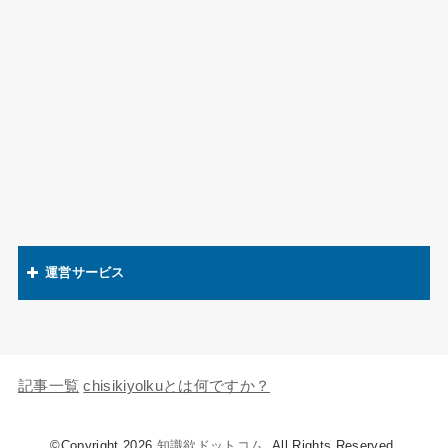
運営サービス
関連語辞典
キャラの知識欲
記事一覧
chisikiyolkuとは何ですか？
©Copyright 2026
知識欲ドットコム
.All Rights Reserved.