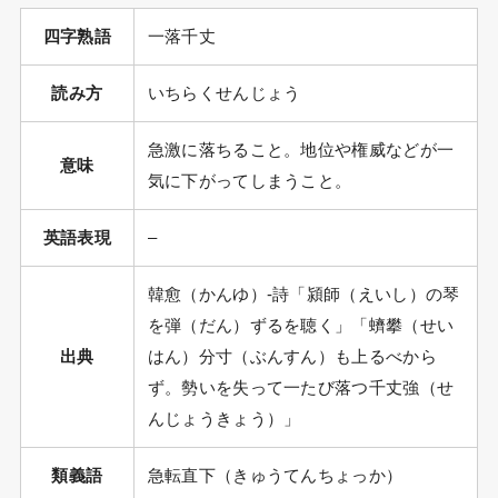
四字熟語
一落千丈
読み方
いちらくせんじょう
急激に落ちること。地位や権威などが一
意味
気に下がってしまうこと。
英語表現
–
韓愈（かんゆ）-詩「潁師（えいし）の琴
を弾（だん）ずるを聴く」「蠐攀（せい
出典
はん）分寸（ぶんすん）も上るべから
ず。勢いを失って一たび落つ千丈強（せ
んじょうきょう）」
類義語
急転直下（きゅうてんちょっか）