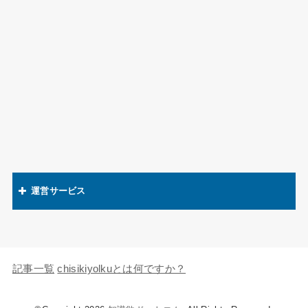
運営サービス
関連語辞典
キャラの知識欲
記事一覧
chisikiyolkuとは何ですか？