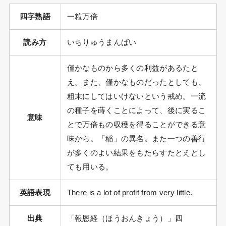
四字熟語
一粒万倍
読み方
いちりゅうまんばい
僅かなものから多くの利益があるたと
え。また、僅かなものだったとしても、
粗末にしてはいけないという戒め。一流
の種子を蒔くことによって、後に実るこ
意味
とで万倍もの収穫を得ることができる意
味から。「稲」の異名。また一つの善行
が多くのよい結果をもたらすたとえとし
ても用いる。
英語表現
There is a lot of profit from very little.
出典
「報恩経（ほうおんきょう）」四