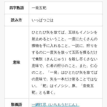
四字熟語
一発五豝
読み方
いっぱつごは
ひとたび矢を放てば、五頭もイノシシを
射止めるということ。一度にたくさんの
獲物を手に入れること。一説に、狩りを
するのに一度矢を放って五匹を獲るだけ
で禽獣（きんじゅう）を殺し尽くさない
意味
意味で、仁者の狩りのこと。また、仁心
のこと。「一発」はひとたび矢を放てば
の意味で、矢を一本だけ射ることではな
い。「豝」はイノシシ、豚。「壹発五
豝」とも書く。
類義語
一網打尽（いちもうだじん）