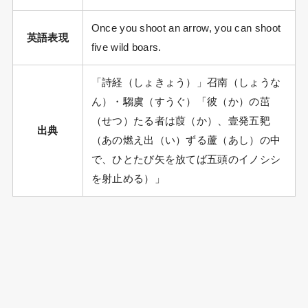
Once you shoot an arrow, you can shoot
英語表現
five wild boars.
「詩経（しょきょう）」召南（しょうな
ん）・騶虞（すうぐ）「彼（か）の茁
（せつ）たる者は葭（か）、壹発五豝
出典
（あの燃え出（い）ずる蘆（あし）の中
で、ひとたび矢を放てば五頭のイノシシ
を射止める）」