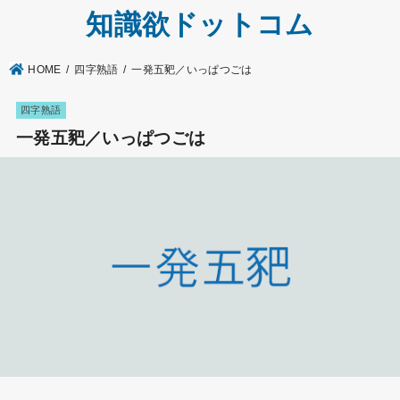
知識欲ドットコム
HOME
四字熟語
一発五豝／いっぱつごは
四字熟語
一発五豝／いっぱつごは