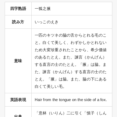
四字熟語
一狐之腋
読み方
いっこのえき
一匹のキツネの脇の舌からとれる毛のこ
と。白くて美しく、わずかしかとれない
ため大変珍重されたことから、希少価値
のあるたとえ。また、諫言（かんげん）
意味
する直言の士のたとえ。「腋」は脇。ま
た、諫言（かんげん）する直言の士のた
とえ。「腋」は脇。また、脇の下にある
白くて美しい毛。
英語表現
Hair from the tongue on the side of a fox.
「意林（いりん）二に引く「慎子（しん
出典