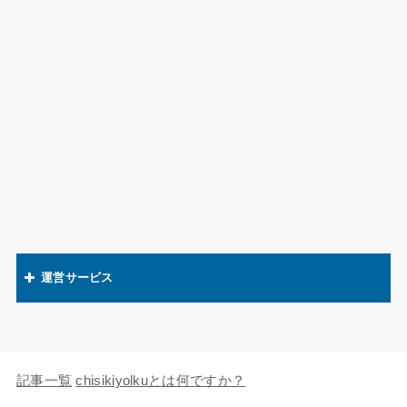
運営サービス
関連語辞典
キャラの知識欲
記事一覧
chisikiyolkuとは何ですか？