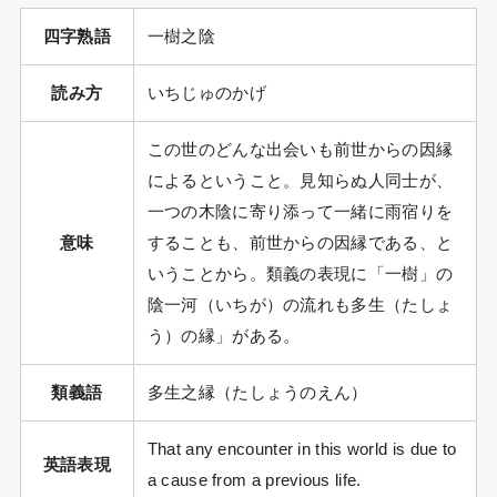
四字熟語
一樹之陰
読み方
いちじゅのかげ
この世のどんな出会いも前世からの因縁
によるということ。見知らぬ人同士が、
一つの木陰に寄り添って一緒に雨宿りを
意味
することも、前世からの因縁である、と
いうことから。類義の表現に「一樹」の
陰一河（いちが）の流れも多生（たしょ
う）の縁」がある。
類義語
多生之縁（たしょうのえん）
That any encounter in this world is due to
英語表現
a cause from a previous life.