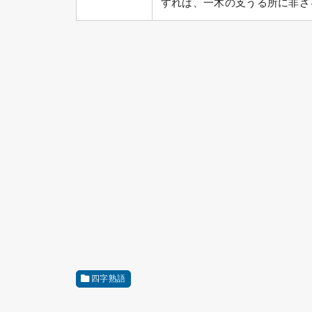
すれば、一木の支うる所に非ざ
四字熟語