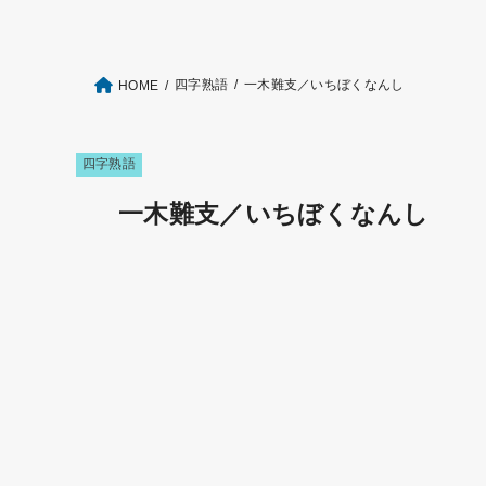
四字熟語
一木難支／いちぼくなんし
HOME
四字熟語
一木難支／いちぼくなんし