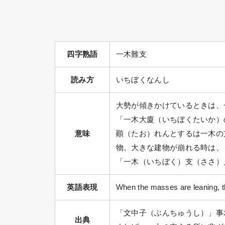
四字熟語
一木難支
読み方
いちぼくなんし
大勢が傾きかけているときは、
「一木大廈（いちぼくたいか）
意味
顚（たお）れんとするは一木の
物。大きな建物が崩れる時は、
「一木（いちぼく）支（ささ）
英語表現
When the masses are leaning, th
「文中子（ぶんちゅうし）」事
出典