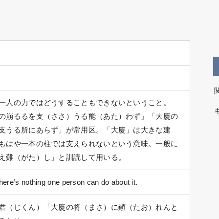
一人の力ではどうすることもできないということ。
の崩るるを支（ささ）うる能（あた）わず」「大廈の
支うる所にあらず」が常用区。「大廈」は大きな建
もはや一本の柱では支えられないという意味。一般に
え難（がた）し」と訓読して用いる。
ere’s nothing one person can do about it.
君（じくん）「大廈の将（まさ）に顚（たお）れんと