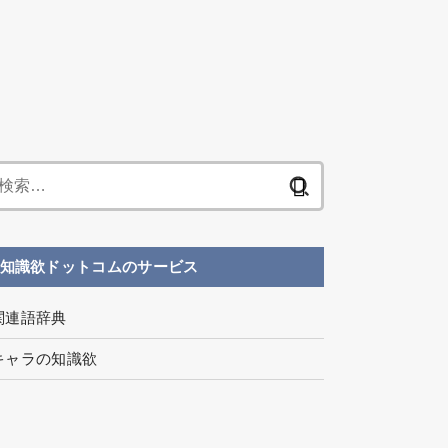
検
索
:
知識欲ドットコムのサービス
関連語辞典
キャラの知識欲