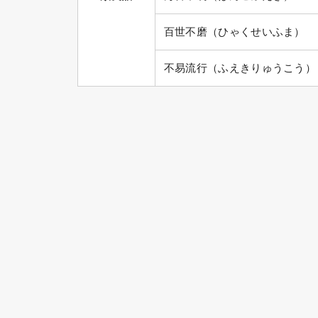
百世不磨（ひゃくせいふま）
不易流行（ふえきりゅうこう）