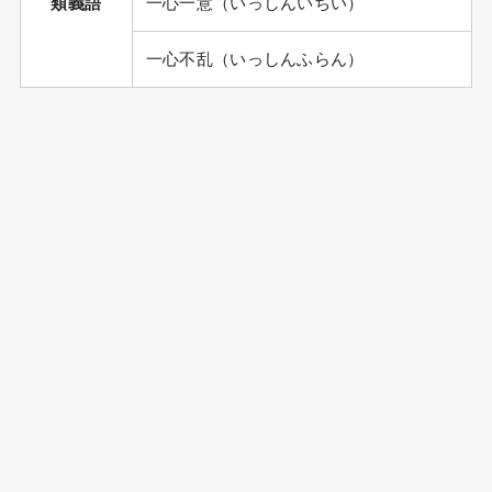
類義語
一心一意（いっしんいちい）
一心不乱（いっしんふらん）