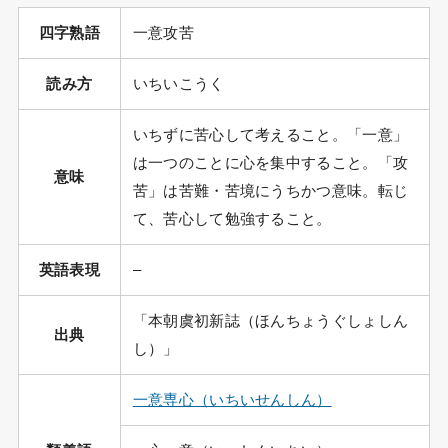
四字熟語
一意攻苦
読み方
いちいこうく
いちずに苦心して考えること。「一意」
は一つのことに心を集中すること。「攻
意味
苦」は苦難・苦境にうちかつ意味。転じ
て、苦心して勉強すること。
英語表現
–
「本朝虞初新誌（ほんちょうぐしょしん
出典
し）」
一意専心（いちいせんしん）