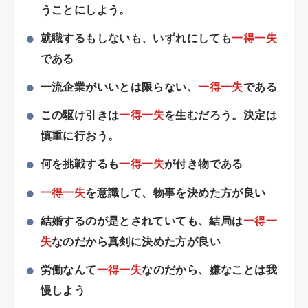
うことにしよう。
就職するもしないも、いずれにしても
一得一失
である
一流企業がいいとは限らない、
一得一失
である
この駆け引きは
一得一失
を生むだろう。決定は
慎重に行おう。
何を挑戦するも
一得一失
が付き物である
一得一失
を意識して、物事を決めた方が良い
結婚するのが是とされていても、結局は
一得一
失
なのだから真剣に決めた方が良い
労働なんて
一得一失
なのだから、嫌なことは我
慢しよう