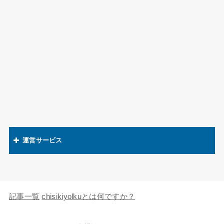
運営サービス
関連語辞典
キャラの知識欲
記事一覧
chisikiyolkuとは何ですか？