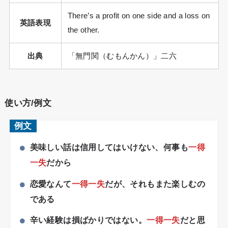
There’s a profit on one side and a loss on
英語表現
the other.
出典
「無門関（むもんかん）」二六
使い方/例文
例文
美味しい話は信用してはいけない、何事も
一得
一失
だから
恋愛なんて
一得一失
だが、それもまた楽しむの
である
辛い経験は損ばかりではない。
一得一失
だと思