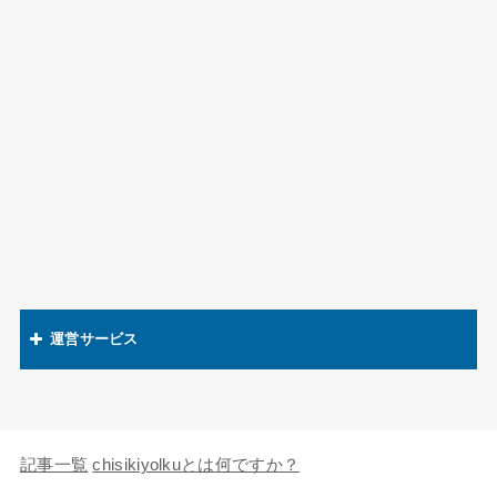
運営サービス
関連語辞典
キャラの知識欲
記事一覧
chisikiyolkuとは何ですか？