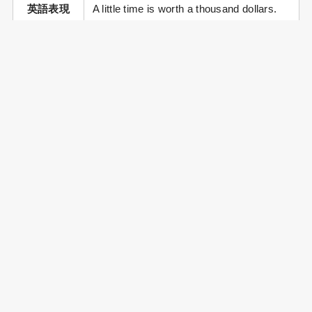
英語表現
A little time is worth a thousand dollars.
蘇軾（そしょく）－詩「春夜（しゅん
出典
や）」「春宵一刻直千金（しゅんしゅう
いっこくあたいせんきん）」