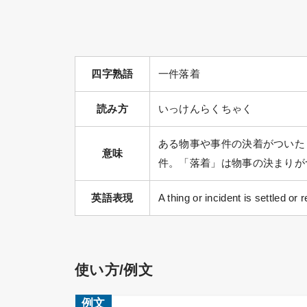
四字熟語
一件落着
読み方
いっけんらくちゃく
ある物事や事件の決着がついた
意味
件。「落着」は物事の決まりが
英語表現
A thing or incident is settled or 
使い方/例文
例文