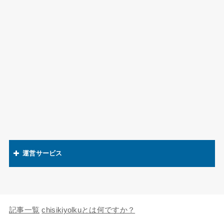
運営サービス
関連語辞典
キャラの知識欲
記事一覧
chisikiyolkuとは何ですか？