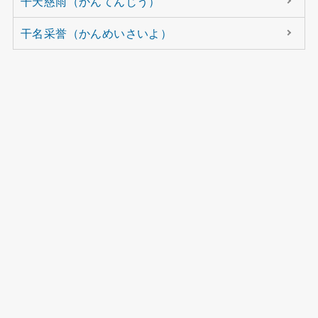
干天慈雨（かんてんじう）
干名采誉（かんめいさいよ）