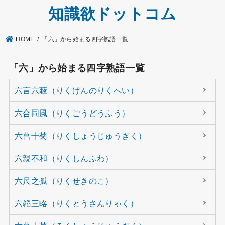
知識欲ドットコム
HOME
「六」から始まる四字熟語一覧
「六」から始まる四字熟語一覧
六言六蔽（りくげんのりくへい）
六合同風（りくごうどうふう）
六菖十菊（りくしょうじゅうぎく）
六親不和（りくしんふわ）
六尺之孤（りくせきのこ）
六韜三略（りくとうさんりゃく）