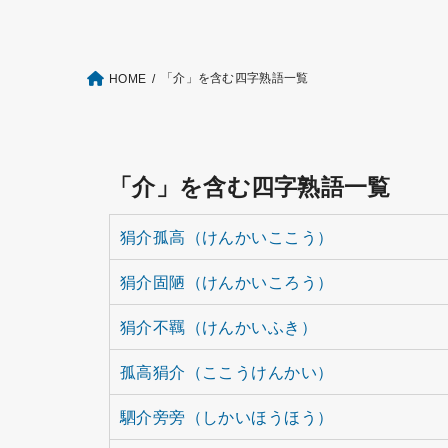
「介」を含む四字熟語一覧
HOME
「介」を含む四字熟語一覧
狷介孤高（けんかいここう）
狷介固陋（けんかいころう）
狷介不羈（けんかいふき）
孤高狷介（ここうけんかい）
駟介旁旁（しかいほうほう）