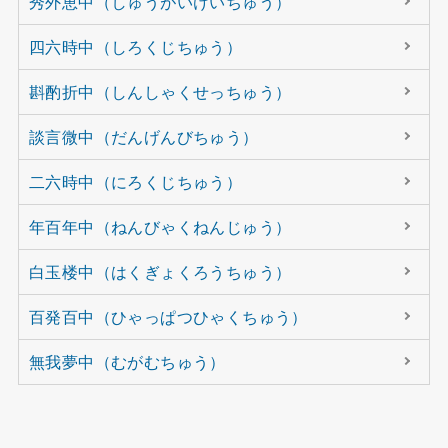
秀外恵中（しゅうがいけいちゅう）
四六時中（しろくじちゅう）
斟酌折中（しんしゃくせっちゅう）
談言微中（だんげんびちゅう）
二六時中（にろくじちゅう）
年百年中（ねんびゃくねんじゅう）
白玉楼中（はくぎょくろうちゅう）
百発百中（ひゃっぱつひゃくちゅう）
無我夢中（むがむちゅう）