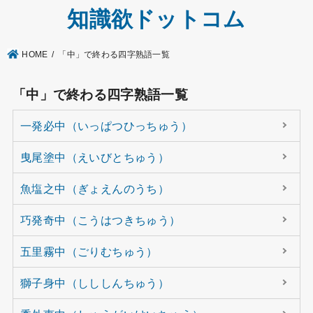
知識欲ドットコム
HOME
「中」で終わる四字熟語一覧
「中」で終わる四字熟語一覧
一発必中（いっぱつひっちゅう）
曳尾塗中（えいびとちゅう）
魚塩之中（ぎょえんのうち）
巧発奇中（こうはつきちゅう）
五里霧中（ごりむちゅう）
獅子身中（しししんちゅう）