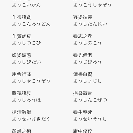
ようこいかん
ようこうしゃぞう
羊很狼貪
容姿端麗
ようこんろうどん
ようしたんれい
羊質虎皮
養志之孝
ようしつこひ
ようしのこう
妖姿媚態
養児備老
ようしびたい
ようじびろう
用舎行蔵
傭書自資
ようしゃこうぞう
ようしょじし
鷹視狼歩
揺脣鼓舌
ようしろうほ
ようしんこぜつ
揚清激濁
養生喪死
ようせいげきだく
ようせいそうし
耀蝉之術
庸中佼佼