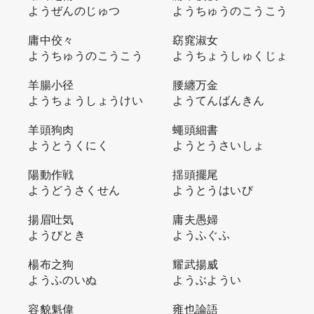
ようぜんのじゅつ
ようちゅうのこうこう
庸中佼々
窈窕淑女
ようちゅうのこうこう
ようちょうしゅくじょ
羊腸小径
腰纏万金
ようちょうしょうけい
ようてんばんきん
羊頭狗肉
蠅頭細書
ようとうくにく
ようとうさいしょ
陽動作戦
揺頭擺尾
ようどうさくせん
ようとうはいび
揚眉吐気
庸夫愚婦
ようびとき
ようふぐふ
楊布之狗
耀武揚威
ようふのいぬ
ようぶようい
容貌魁偉
雍也論語