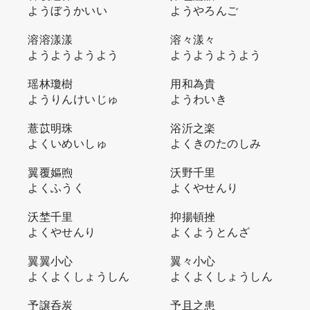
ようぼうかいい
ようやろんご
溶溶漾漾
溶々漾々
ようようようよう
ようようようよう
瑶林瓊樹
用和為貴
ようりんけいじゅ
ようわいき
薏苡明珠
浴沂之楽
よくいめいしゅ
よくきのたのしみ
翼覆嫗煦
沃野千里
よくふうく
よくやせんり
沃埜千里
抑揚頓挫
よくやせんり
よくようとんざ
翼翼小心
翼々小心
よくよくしょうしん
よくよくしょうしん
予譲呑炭
予且之患