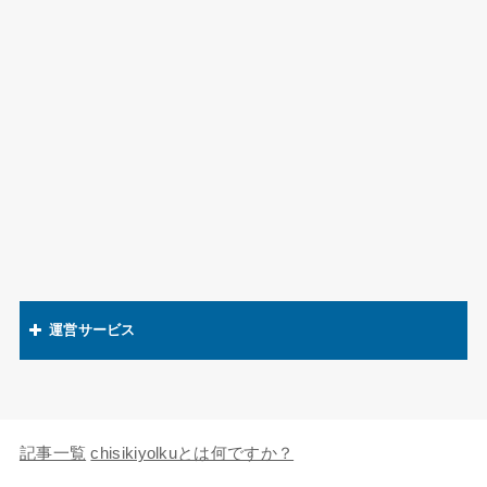
運営サービス
関連語辞典
キャラの知識欲
記事一覧
chisikiyolkuとは何ですか？