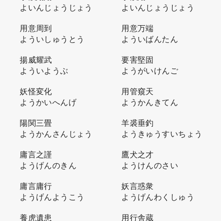
よいんじょうじょう
よいんじょうじょう
用意周到
用意万端
よういしゅうとう
よういばんたん
揚威耀武
要害堅固
よういようぶ
ようがいけんご
妖怪変化
用管窺天
ようかいへんげ
ようかんきてん
陽関三畳
羊裘垂釣
ようかんさんじょう
ようきゅうすいちょう
庸言之謹
鷹犬之才
ようげんのきん
ようけんのさい
庸言庸行
妖言惑衆
ようげんようこう
ようげんわくしゅう
養虎遺患
用行舎蔵