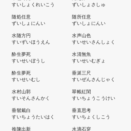
すいしょくれいこう
ずいしょさしゅ
随処任意
随所任意
ずいしょにんい
ずいしょにんい
水随方円
水声山色
すいずいほうえん
すいせいさんしょく
酔生夢死
水清無魚
すいせいぼうし
すいせいむぎょ
酔生夢死
垂涎三尺
すいせいむし
すいぜんさんじゃく
水村山郭
翠帳紅閨
すいそんさんかく
すいちょうこうけい
垂髫戴白
垂直思考
すいちょうたいはく
すいちょくしこう
推陳出新
水滴石穿