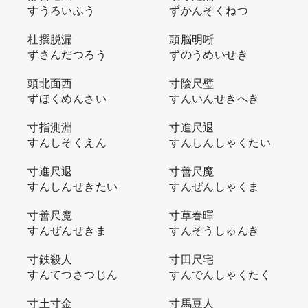
すうろいふう
ずかんそくねつ
杜撰脱漏
頭脳明晰
ずさんだつろう
ずのうめいせき
頭北面西
寸陰尺璧
ずほくめんさい
すんいんせきへき
寸指測淵
寸進尺退
すんしそくえん
すんしんしゃくたい
寸進尺退
寸善尺魔
すんしんせきたい
すんぜんしゃくま
寸善尺魔
寸草春暉
すんぜんせきま
すんそうしゅんき
寸鉄殺人
寸田尺宅
すんてつさつじん
すんでんしゃくたく
寸土寸金
寸馬豆人