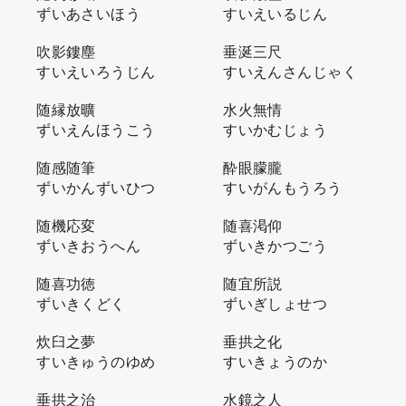
ずいあさいほう
すいえいるじん
吹影鏤塵
垂涎三尺
すいえいろうじん
すいえんさんじゃく
随縁放曠
水火無情
ずいえんほうこう
すいかむじょう
随感随筆
酔眼朦朧
ずいかんずいひつ
すいがんもうろう
随機応変
随喜渇仰
ずいきおうへん
ずいきかつごう
随喜功徳
随宜所説
ずいきくどく
ずいぎしょせつ
炊臼之夢
垂拱之化
すいきゅうのゆめ
すいきょうのか
垂拱之治
水鏡之人