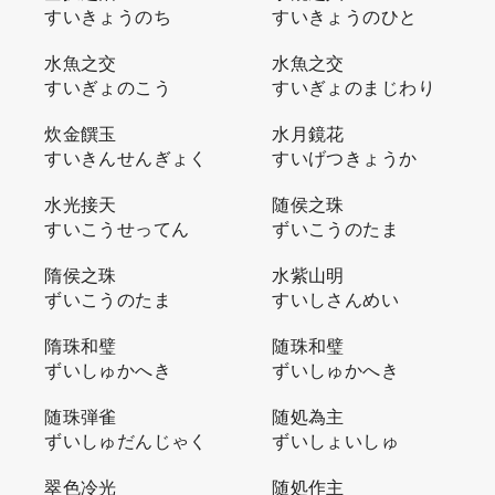
すいきょうのち
すいきょうのひと
水魚之交
水魚之交
すいぎょのこう
すいぎょのまじわり
炊金饌玉
水月鏡花
すいきんせんぎょく
すいげつきょうか
水光接天
随侯之珠
すいこうせってん
ずいこうのたま
隋侯之珠
水紫山明
ずいこうのたま
すいしさんめい
隋珠和璧
随珠和璧
ずいしゅかへき
ずいしゅかへき
随珠弾雀
随処為主
ずいしゅだんじゃく
ずいしょいしゅ
翠色冷光
随処作主