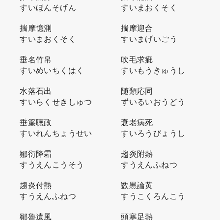
すいほんそげん
すいまおくそく
揣摩憶測
揣摩迎合
すいまおくそく
すいまげいごう
垂名竹帛
吹毛求疵
すいめいちくはく
すいもうきゅうし
水落石出
随類応同
すいらくせきしゅつ
ずいるいおうどう
垂簾聴政
衰老病死
すいれんちょうせい
すいろうびょうし
鄒衍降霜
趨炎附熱
すうえんこうそう
すうえんふねつ
趨炎付熱
数黒論黄
すうえんふねつ
すうこくろんこう
鄒魯遺風
頭寒足熱