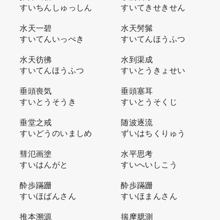
すいちんしゅっしん
すいてきせきせん
水天一碧
水天髣髴
すいてんいっぺき
すいてんほうふつ
水天彷彿
水到渠成
すいてんほうふつ
すいとうきょせい
垂頭喪気
垂頭塞耳
すいとうそうき
すいとうそくじ
垂堂之戒
随波逐流
すいどうのいましめ
ずいはちくりゅう
彗氾画塗
水平思考
すいはんがと
すいへいしこう
酔歩蹣跚
酔歩蹣跚
すいほばんさん
すいほまんさん
推本溯源
揣摩臆測