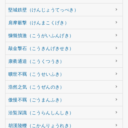
堅城鉄壁（けんじょうてっぺき）
肩摩轂撃（けんまこくげき）
慷慨憤激（こうがいふんげき）
敲金撃石（こうきんげきせき）
康衢通逵（こうくつうき）
曠世不羈（こうせいふき）
浩然之気（こうぜんのき）
傲慢不羈（ごうまんふき）
洽覧深識（こうらんしんしき）
胡漢陵轢（こかんりょうれき）