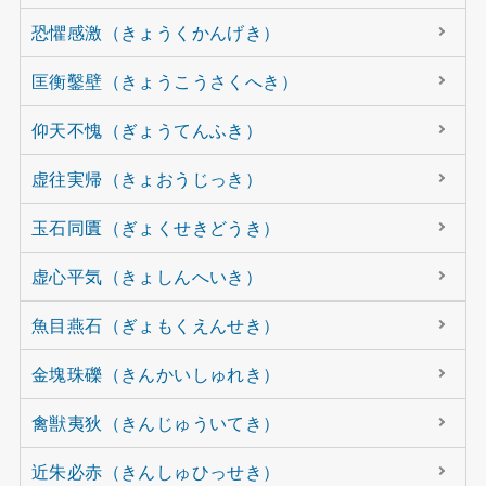
恐懼感激（きょうくかんげき）
匡衡鑿壁（きょうこうさくへき）
仰天不愧（ぎょうてんふき）
虚往実帰（きょおうじっき）
玉石同匱（ぎょくせきどうき）
虚心平気（きょしんへいき）
魚目燕石（ぎょもくえんせき）
金塊珠礫（きんかいしゅれき）
禽獣夷狄（きんじゅういてき）
近朱必赤（きんしゅひっせき）