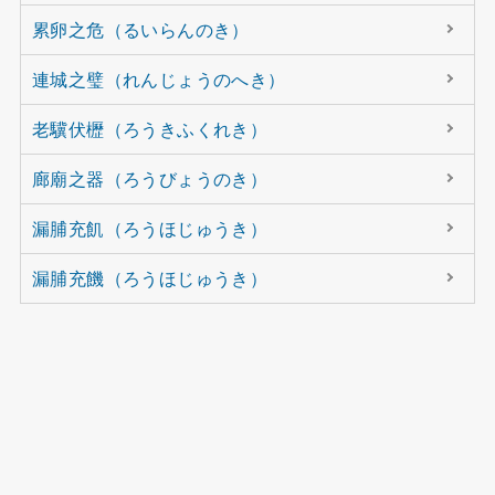
累卵之危（るいらんのき）
連城之璧（れんじょうのへき）
老驥伏櫪（ろうきふくれき）
廊廟之器（ろうびょうのき）
漏脯充飢（ろうほじゅうき）
漏脯充饑（ろうほじゅうき）