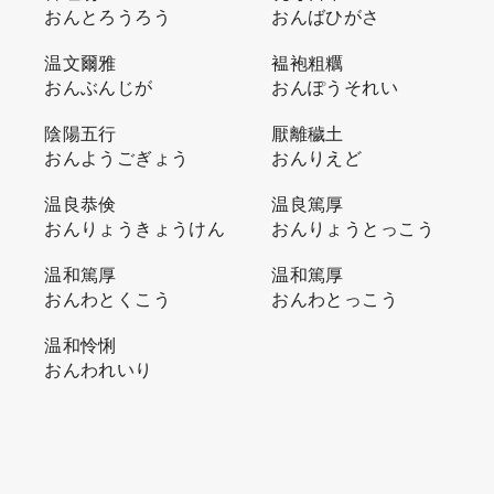
おんとろうろう
おんばひがさ
温文爾雅
褞袍粗糲
おんぶんじが
おんぽうそれい
陰陽五行
厭離穢土
おんようごぎょう
おんりえど
温良恭倹
温良篤厚
おんりょうきょうけん
おんりょうとっこう
温和篤厚
温和篤厚
おんわとくこう
おんわとっこう
温和怜悧
おんわれいり