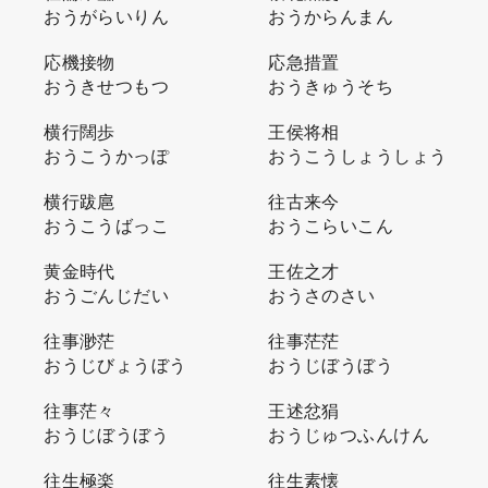
おうがらいりん
おうからんまん
応機接物
応急措置
おうきせつもつ
おうきゅうそち
横行闊歩
王侯将相
おうこうかっぽ
おうこうしょうしょう
横行跋扈
往古来今
おうこうばっこ
おうこらいこん
黄金時代
王佐之才
おうごんじだい
おうさのさい
往事渺茫
往事茫茫
おうじびょうぼう
おうじぼうぼう
往事茫々
王述忿狷
おうじぼうぼう
おうじゅつふんけん
往生極楽
往生素懐