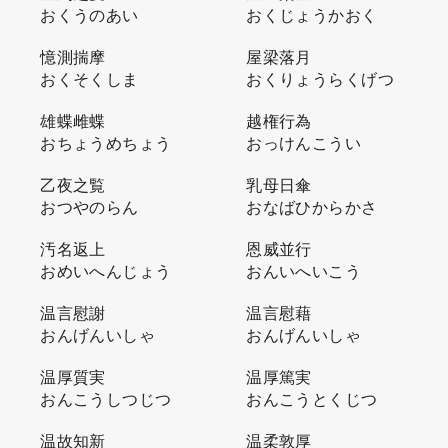
おくうのあい
おくじょうかおく
憶測揣摩
屋梁落月
おくそくしま
おくりょうらくげつ
雄蝶雌蝶
越権行為
おちょうめちょう
おっけんこうい
乙夜之覧
乳母日傘
おつやのらん
おなばひからかさ
汚名返上
恩威並行
おめいへんじょう
おんいへいこう
温言慰謝
温言慰藉
おんげんいしゃ
おんげんいしゃ
温厚質実
温厚篤実
おんこうしつじつ
おんこうとくじつ
温故知新
温柔敦厚