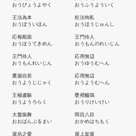
おうびょうよやく
おうふうよういく
王法為本
枉法徇私
おうぼういほん
おうほうじゅんし
応報覿面
王門伶人
おうほうてきめん
おうもんのれいじん
王門伶人
応用無辺
おうもんれいじん
おうゆうむへん
鷹揚自若
応用無辺
おうようじじゃく
おうようむへん
王楊盧駱
甕裡醯鶏
おうようろらく
おうりけいけい
大盤振舞
岡目八目
おおばんぶるまい
おかめはちもく
屋烏之愛
屋上架屋