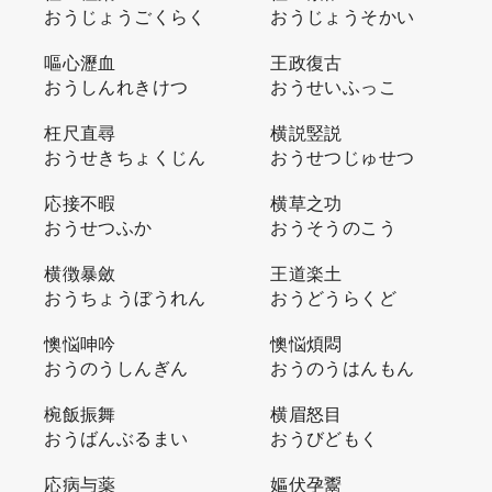
おうじょうごくらく
おうじょうそかい
嘔心瀝血
王政復古
おうしんれきけつ
おうせいふっこ
枉尺直尋
横説竪説
おうせきちょくじん
おうせつじゅせつ
応接不暇
横草之功
おうせつふか
おうそうのこう
横徴暴斂
王道楽土
おうちょうぼうれん
おうどうらくど
懊悩呻吟
懊悩煩悶
おうのうしんぎん
おうのうはんもん
椀飯振舞
横眉怒目
おうばんぶるまい
おうびどもく
応病与薬
嫗伏孕鬻