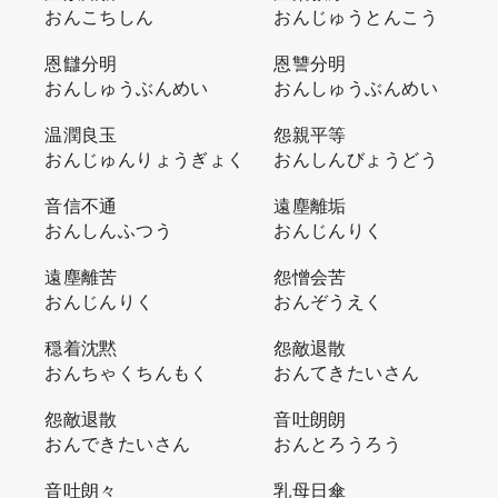
おんこちしん
おんじゅうとんこう
恩讎分明
恩讐分明
おんしゅうぶんめい
おんしゅうぶんめい
温潤良玉
怨親平等
おんじゅんりょうぎょく
おんしんびょうどう
音信不通
遠塵離垢
おんしんふつう
おんじんりく
遠塵離苦
怨憎会苦
おんじんりく
おんぞうえく
穏着沈黙
怨敵退散
おんちゃくちんもく
おんてきたいさん
怨敵退散
音吐朗朗
おんできたいさん
おんとろうろう
音吐朗々
乳母日傘