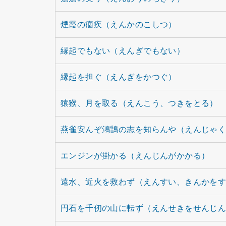
煙霞の痼疾（えんかのこしつ）
縁起でもない（えんぎでもない）
縁起を担ぐ（えんぎをかつぐ）
猿猴、月を取る（えんこう、つきをとる）
燕雀安んぞ鴻鵠の志を知らんや（えんじゃ
エンジンが掛かる（えんじんがかかる）
遠水、近火を救わず（えんすい、きんかを
円石を千仞の山に転ず（えんせきをせんじ