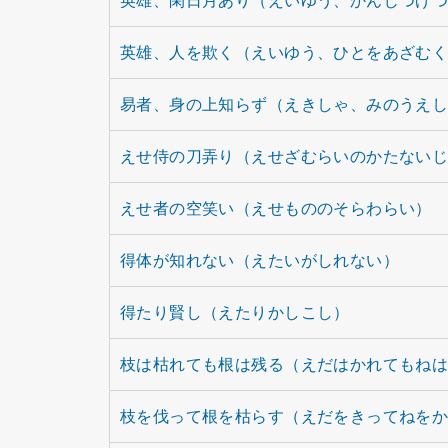
英雄、人を欺く（えいゆう、ひとをあざむ
易者、身の上知らず（えきしゃ、みのうえ
えせ侍の刀弄り（えせざむらいのかたない
えせ者の空笑い（えせもののそらわらい）
得体が知れない（えたいがしれない）
得たり賢し（えたりかしこし）
枝は枯れても根は残る（えだはかれてもね
枝を伐って根を枯らす（えだをきってねを