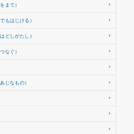
えをまて）
げでもはじける）
うはどしがたし）
でつなぐ）
）
、あじなもの）