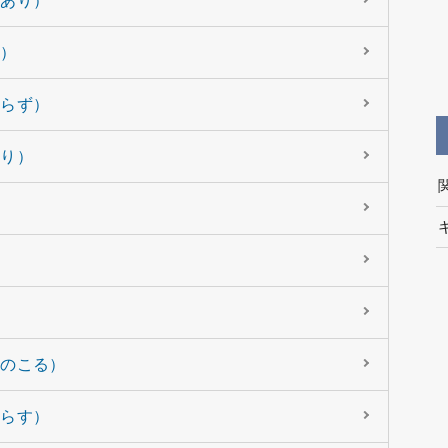
く）
しらず）
じり）
はのこる）
からす）