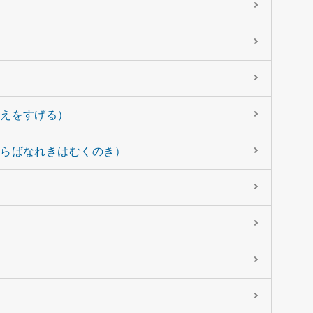
にえをすげる）
ならばなれきはむくのき）