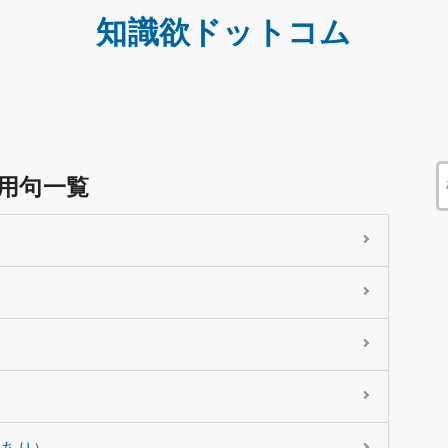
知識欲ドットコム
用句一覧
）
）
つあり）