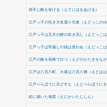
得手に帆を挙げる（えてにほをあげる）
江戸っ子の往き大名還り乞食（えどっこの
江戸っ子は五月の鯉の吹き流し（えどっこ
江戸っ子は宵越しの銭は使わぬ（えどっこ
江戸の敵を長崎で討つ（えどのかたきをな
江戸は八百八町、大坂は八百八橋（えどは
江戸べらぼうに京どすえ（えどべらぼうに
絵に描いた地震（えにかいたじしん）