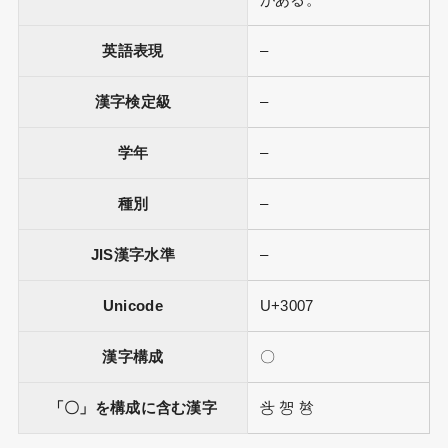
がある。
英語表現
–
漢字検定級
–
学年
–
種別
–
JIS漢字水準
–
Unicode
U+3007
漢字構成
〇
「〇」を構成に含む漢字
㪳 㔔 㫈