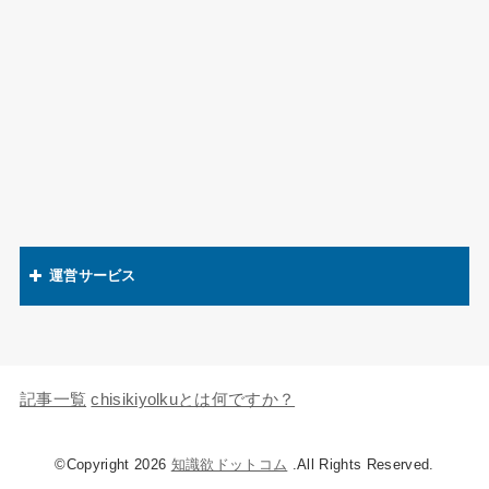
運営サービス
関連語辞典
キャラの知識欲
記事一覧
chisikiyolkuとは何ですか？
©Copyright 2026
知識欲ドットコム
.All Rights Reserved.