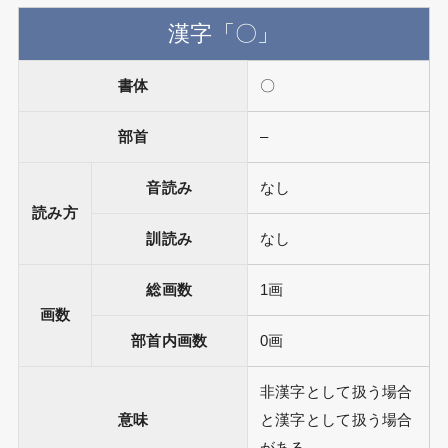
漢字「〇」
書体
〇
部首
–
音読み
なし
読み方
訓読み
なし
総画数
1画
画数
部首内画数
0画
非漢字として扱う場合
意味
と漢字として扱う場合